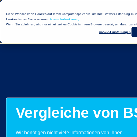
Diese Website kann Cookies auf Ihrem Computer speichern, um Ihre Browser-Erfahrung zu v
Cookies finden Sie in unserer
Datenschutzerklärung
.
Wenn Sie ablehnen, wird nur ein einzelnes Cookie in Ihrem Browser gesetzt, um daran zu e
Cookie-Einstellungen
Vergleiche von B
Wir benötigen nicht viele Informationen von Ihnen.